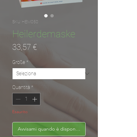
SKU: HEM050
Heilerdemaske
Prezzo
33,57 €
Größe
*
Quantità
*
Esaurito
Avvisami quando è disponibile