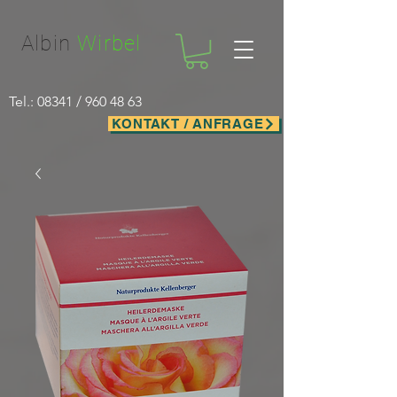
Facebook-domain-verification=nwf1p147ltwano67u8m1rh7bx8hmxv
Albin
Wirbel
Tel.: 08341 /
960 48 63
KONTAKT / ANFRAGE