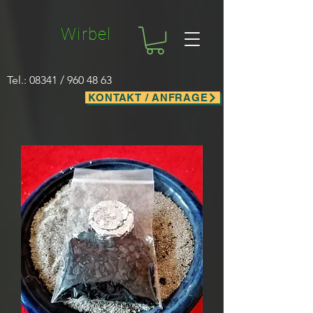
Facebook-domain-verification=nwf1p147ltwano67u8m1rh7bx8hmxv
Albin
Wirbel
Tel.: 08341 /
960 48 63
KONTAKT / ANFRAGE