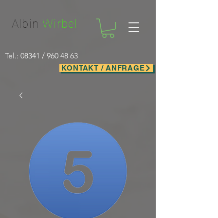
Facebook-domain-verification=nwf1p147ltwano67u8m1rh7bx8hmxv
Albin
Wirbel
Tel.: 08341 /
960 48 63
KONTAKT / ANFRAGE