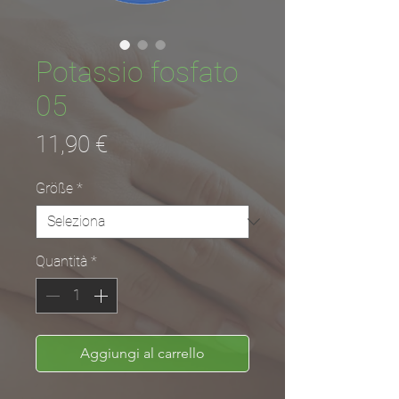
Potassio fosfato
05
Prezzo
11,90 €
Größe
*
Quantità
*
Aggiungi al carrello