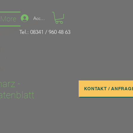
More
Accedi
Tel.: 08341 / 960 48 63
arz -
KONTAKT / ANFRAG
tenblatt
o