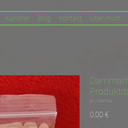
Künstler
Blog
Kontakt
Über mich
Dammarh
Produktda
SKU: DamDa
Prezz
0,00 €