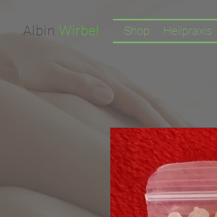
Facebook-domain-verification=nwf1p147ltwano67u8m1rh7bx8hmxv
Albin
Wirbel
Shop
Heilpraxis