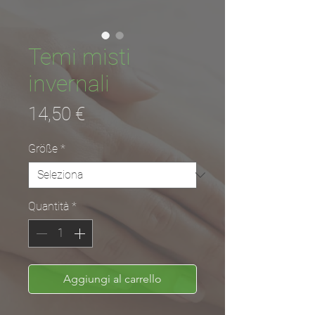
Temi misti
invernali
Prezzo
14,50 €
Größe
*
Quantità
*
Aggiungi al carrello