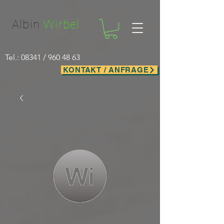
Facebook-domain-verification=nwf1p147ltwano67u8m1rh7bx8hmxv
Albin
Wirbel
Tel.: 08341 /
960 48 63
KONTAKT / ANFRAGE